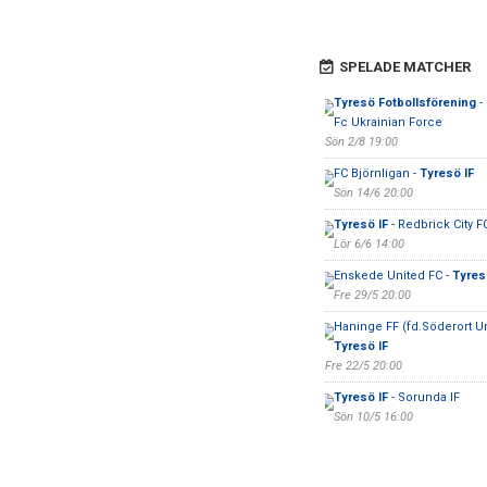
SPELADE MATCHER
Tyresö Fotbollsförening
-
Fc Ukrainian Force
Sön 2/8 19:00
FC Björnligan -
Tyresö IF
Sön 14/6 20:00
Tyresö IF
- Redbrick City F
Lör 6/6 14:00
Enskede United FC -
Tyres
Fre 29/5 20:00
Haninge FF (fd.Söderort Un
Tyresö IF
Fre 22/5 20:00
Tyresö IF
- Sorunda IF
Sön 10/5 16:00