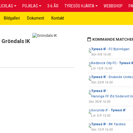
LICKLAG
POJKLAG
3-6 ÅR
TYRESÖS HJÄRTA
WEBBSHOP
P
Bildgalleri
Dokument
Kontakt
KOMMANDE MATCHE
Gröndals IK
Tyresö IF
- FC Björnligan
Sön 9/8 16:00
Redbrick City FC -
Tyresö I
Lör 15/8 16:00
Tyresö IF
- Enskede Unite
Sön 23/8 16:00
Tyresö IF
-
Haninge FF (fd.Söderort Un
Sön 30/8 16:00
Sorunda IF -
Tyresö IF
Lör 5/9 13:00
Tyresö IF
- BK Yardies
Sön 13/9 16:00