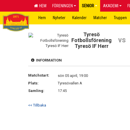
HEM
FÖRENINGEN
SENIOR
AKADEMI
F
Hem
Nyheter
Kalender
Matcher
Truppen
Tyresö
vs
Fotbollsförening
Tyresö IF Herr
INFORMATION
Matchstart:
sön 05 april, 19:00
Plats:
Tyresövallen A
Samling:
17:45
<< Tillbaka