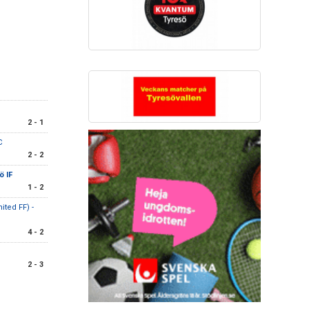
2 - 1
C
2 - 2
ö IF
1 - 2
ited FF) -
4 - 2
2 - 3