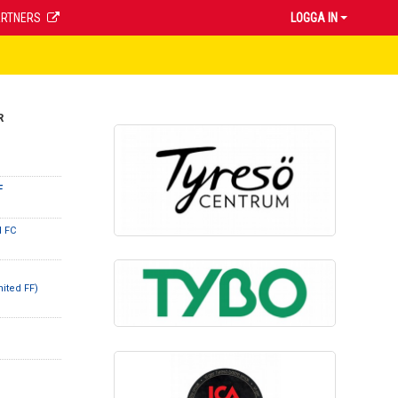
ARTNERS
LOGGA IN
R
F
d FC
ited FF)