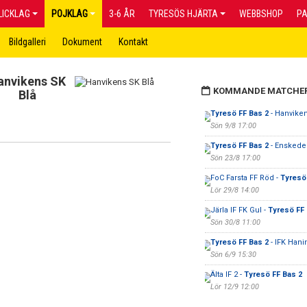
LICKLAG
POJKLAG
3-6 ÅR
TYRESÖS HJÄRTA
WEBBSHOP
P
Bildgalleri
Dokument
Kontakt
anvikens SK
KOMMANDE MATCHE
Blå
Tyresö FF Bas 2
- Hanviken
Sön 9/8 17:00
Tyresö FF Bas 2
- Enskede
Sön 23/8 17:00
FoC Farsta FF Röd -
Tyresö
Lör 29/8 14:00
Järla IF FK Gul -
Tyresö FF 
Sön 30/8 11:00
Tyresö FF Bas 2
- IFK Hani
Sön 6/9 15:30
Älta IF 2 -
Tyresö FF Bas 2
Lör 12/9 12:00