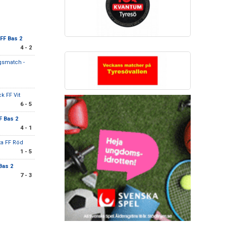
FF Bas 2
4 - 2
gsmatch -
k FF Vit
6 - 5
F Bas 2
4 - 1
ta FF Röd
1 - 5
Bas 2
7 - 3