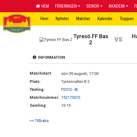
HEM
FÖRENINGEN
SENIOR
AKADEMI
F
Hem
Nyheter
Matcher
Kalender
Truppen
Tyresö FF Bas
H
vs
2
INFORMATION
Matchstart:
sön 09 augusti, 17:00
Plats:
Tyresövallen B 2
Tävling:
P2012- 4E
Matchnummer:
152175072
Samling:
16:15
<< Tillbaka