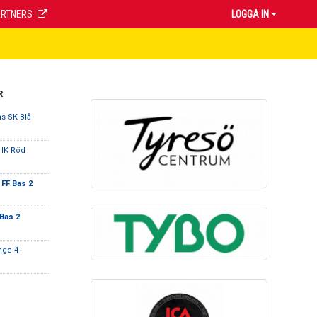
ARTNERS
LOGGA IN
R
s SK Blå
 IK Röd
 FF Bas 2
Bas 2
nge 4