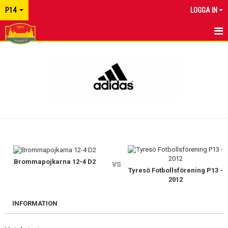
P14
LOGGA IN
HEM
NYHETER
MATCHER
KALENDER
TRUPPEN
BILDGALLERI
Brommapojkarna 12-4 D2
vs
Tyresö Fotbollsförening P13 -
2012
DOKUMENT
INFORMATION
KONTAKT