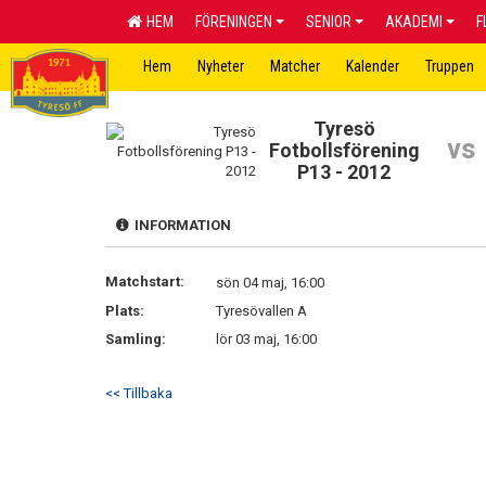
HEM
FÖRENINGEN
SENIOR
AKADEMI
F
Hem
Nyheter
Matcher
Kalender
Truppen
Tyresö
vs
Fotbollsförening
P13 - 2012
INFORMATION
Matchstart:
sön 04 maj, 16:00
Plats:
Tyresövallen A
Samling:
lör 03 maj, 16:00
<< Tillbaka