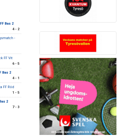
FF Bas 2
4 - 2
gsmatch -
k FF Vit
6 - 5
F Bas 2
4 - 1
ta FF Röd
1 - 5
Bas 2
7 - 3