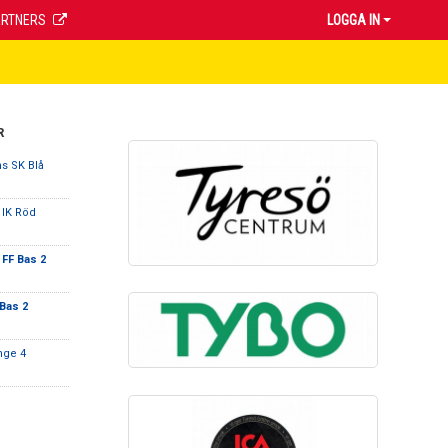
ARTNERS
LOGGA IN
R
s SK Blå
 IK Röd
 FF Bas 2
Bas 2
nge 4