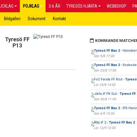
LICKLAG
POJKLAG
3-6 ÅR
TYRESÖS HJÄRTA
WEBBSHOP
P
Bildgalleri
Dokument
Kontakt
Tyresö FF
KOMMANDE MATCHE
P13
Tyresö FF Bas 2
- Hanviken
Sön 9/8 17:00
Tyresö FF Bas 2
- Enskede
Sön 23/8 17:00
FoC Farsta FF Röd -
Tyresö
Lör 29/8 14:00
Järla IF FK Gul -
Tyresö FF 
Sön 30/8 11:00
Tyresö FF Bas 2
- IFK Hani
Sön 6/9 15:30
Älta IF 2 -
Tyresö FF Bas 2
Lör 12/9 12:00