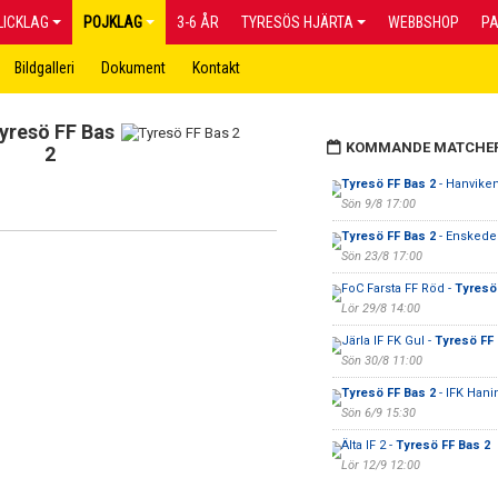
LICKLAG
POJKLAG
3-6 ÅR
TYRESÖS HJÄRTA
WEBBSHOP
P
Bildgalleri
Dokument
Kontakt
yresö FF Bas
KOMMANDE MATCHE
2
Tyresö FF Bas 2
- Hanviken
Sön 9/8 17:00
Tyresö FF Bas 2
- Enskede
Sön 23/8 17:00
FoC Farsta FF Röd -
Tyresö
Lör 29/8 14:00
Järla IF FK Gul -
Tyresö FF 
Sön 30/8 11:00
Tyresö FF Bas 2
- IFK Hani
Sön 6/9 15:30
Älta IF 2 -
Tyresö FF Bas 2
Lör 12/9 12:00