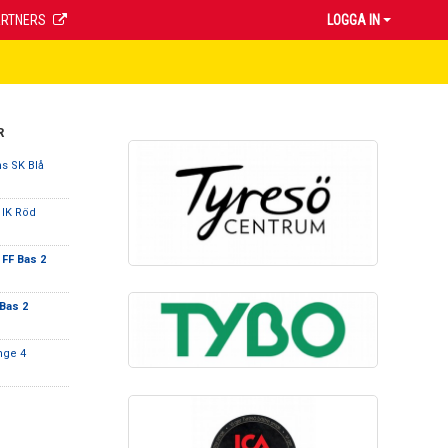
ARTNERS
LOGGA IN
R
s SK Blå
 IK Röd
 FF Bas 2
Bas 2
nge 4