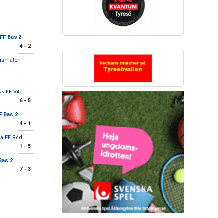
FF Bas 2
4 - 2
gsmatch -
k FF Vit
6 - 5
F Bas 2
4 - 1
ta FF Röd
1 - 5
Bas 2
7 - 3