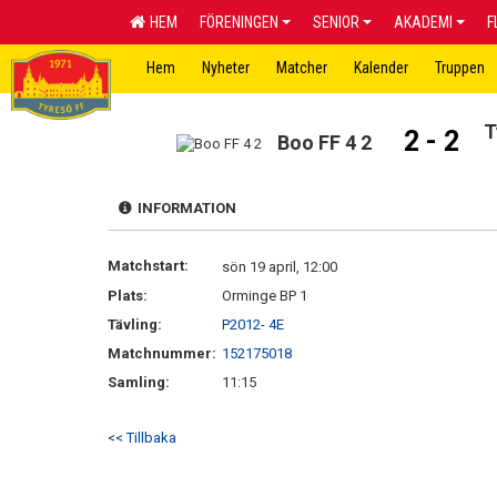
HEM
FÖRENINGEN
SENIOR
AKADEMI
F
Hem
Nyheter
Matcher
Kalender
Truppen
T
2 - 2
Boo FF 4 2
INFORMATION
Matchstart:
sön 19 april, 12:00
Plats:
Orminge BP 1
Tävling:
P2012- 4E
Matchnummer:
152175018
Samling:
11:15
<< Tillbaka