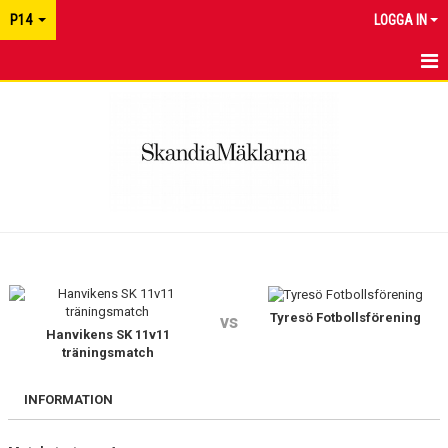
P14
LOGGA IN
HEM
NYHETER
MATCHER
KALENDER
TRUPPEN
BILDGALLERI
Tyresö Fotbollsförening
vs
Hanvikens SK 11v11
träningsmatch
DOKUMENT
INFORMATION
KONTAKT