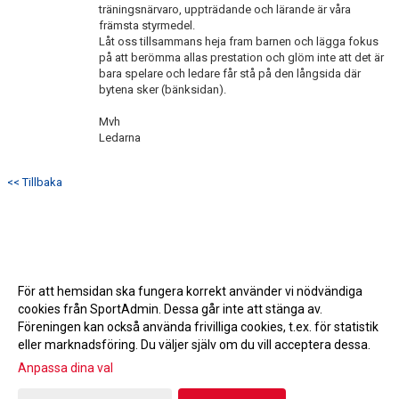
träningsnärvaro, uppträdande och lärande är våra
främsta styrmedel.
Låt oss tillsammans heja fram barnen och lägga fokus
på att berömma allas prestation och glöm inte att det är
bara spelare och ledare får stå på den långsida där
bytena sker (bänksidan).
Mvh
Ledarna
<< Tillbaka
För att hemsidan ska fungera korrekt använder vi nödvändiga
cookies från SportAdmin. Dessa går inte att stänga av.
Föreningen kan också använda frivilliga cookies, t.ex. för statistik
eller marknadsföring. Du väljer själv om du vill acceptera dessa.
Anpassa dina val
Cookie-inställningar
Gå till Webbversion