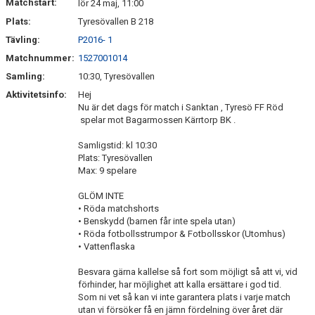
Matchstart:
lör 24 maj, 11:00
Plats:
Tyresövallen B 218
Tävling:
P2016- 1
Matchnummer:
1527001014
Samling:
10:30, Tyresövallen
Aktivitetsinfo:
Hej
Nu är det dags för match i Sanktan , Tyresö FF Röd
spelar mot Bagarmossen Kärrtorp BK .
Samligstid: kl 10:30
Plats: Tyresövallen
Max: 9 spelare
GLÖM INTE
• Röda matchshorts
• Benskydd (barnen får inte spela utan)
• Röda fotbollsstrumpor & Fotbollsskor (Utomhus)
• Vattenflaska
Besvara gärna kallelse så fort som möjligt så att vi, vid
förhinder, har möjlighet att kalla ersättare i god tid.
Som ni vet så kan vi inte garantera plats i varje match
utan vi försöker få en jämn fördelning över året där