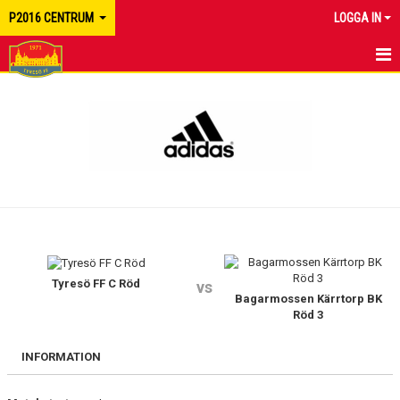
P2016 CENTRUM
LOGGA IN
HEM
NYHETER
KALENDER
MATCHER
TRUPPEN
BILDGALLERI
Tyresö FF C Röd
vs
Bagarmossen Kärrtorp BK
Röd 3
DOKUMENT
INFORMATION
KONTAKT