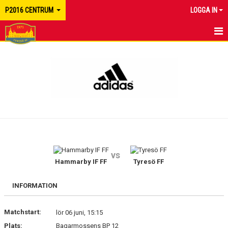
P2016 CENTRUM
LOGGA IN
HEM
NYHETER
KALENDER
MATCHER
TRUPPEN
vs
BILDGALLERI
Hammarby IF FF
Tyresö FF
DOKUMENT
INFORMATION
KONTAKT
Matchstart:
lör 06 juni, 15:15
Plats:
Bagarmossens BP 12