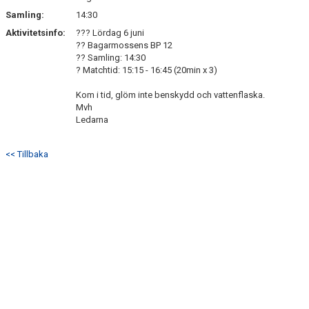
Samling:
14:30
Aktivitetsinfo:
??? Lördag 6 juni
?? Bagarmossens BP 12
?? Samling: 14:30
? Matchtid: 15:15 - 16:45 (20min x 3)
Kom i tid, glöm inte benskydd och vattenflaska.
Mvh
Ledarna
<< Tillbaka