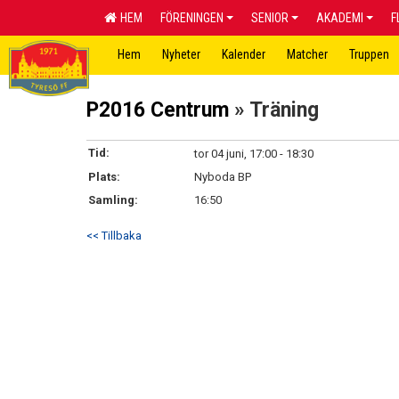
HEM
FÖRENINGEN
SENIOR
AKADEMI
F
Hem
Nyheter
Kalender
Matcher
Truppen
P2016 Centrum
» Träning
Tid:
tor 04 juni, 17:00 - 18:30
Plats:
Nyboda BP
Samling:
16:50
<< Tillbaka