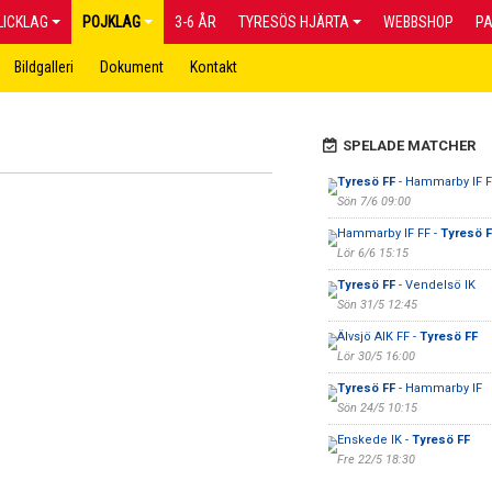
LICKLAG
POJKLAG
3-6 ÅR
TYRESÖS HJÄRTA
WEBBSHOP
P
Bildgalleri
Dokument
Kontakt
SPELADE MATCHER
Tyresö FF
- Hammarby IF F
Sön 7/6 09:00
Hammarby IF FF -
Tyresö F
Lör 6/6 15:15
Tyresö FF
- Vendelsö IK
Sön 31/5 12:45
Älvsjö AIK FF -
Tyresö FF
Lör 30/5 16:00
Tyresö FF
- Hammarby IF
Sön 24/5 10:15
Enskede IK -
Tyresö FF
Fre 22/5 18:30