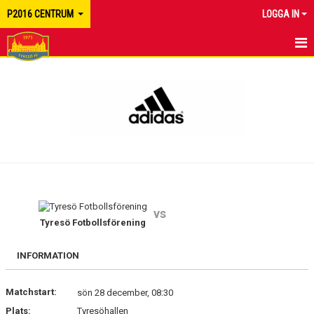
P2016 CENTRUM
LOGGA IN
HEM
NYHETER
KALENDER
MATCHER
TRUPPEN
vs
BILDGALLERI
Tyresö Fotbollsförening
DOKUMENT
INFORMATION
KONTAKT
Matchstart:
sön 28 december, 08:30
Plats:
Tyresöhallen