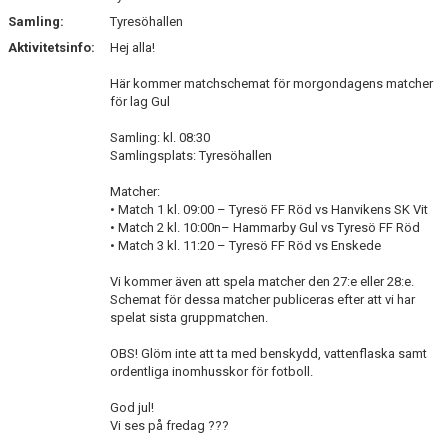
Samling:
Tyresöhallen
Aktivitetsinfo:
Hej alla!
Här kommer matchschemat för morgondagens matcher
för lag Gul
Samling: kl. 08:30
Samlingsplats: Tyresöhallen
Matcher:
• Match 1 kl. 09:00 – Tyresö FF Röd vs Hanvikens SK Vit
• Match 2 kl. 10:00n– Hammarby Gul vs Tyresö FF Röd
• Match 3 kl. 11:20 – Tyresö FF Röd vs Enskede
Vi kommer även att spela matcher den 27:e eller 28:e.
Schemat för dessa matcher publiceras efter att vi har
spelat sista gruppmatchen.
OBS! Glöm inte att ta med benskydd, vattenflaska samt
ordentliga inomhusskor för fotboll.
God jul!
Vi ses på fredag ???