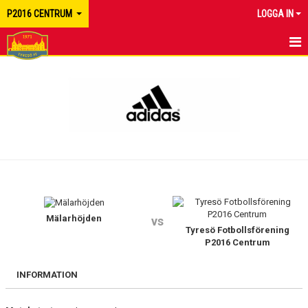
P2016 CENTRUM
LOGGA IN
HEM
NYHETER
KALENDER
MATCHER
TRUPPEN
BILDGALLERI
Mälarhöjden
vs
Tyresö Fotbollsförening
P2016 Centrum
DOKUMENT
INFORMATION
KONTAKT