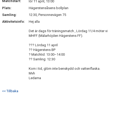
Matchstart:
lör 11 april, 13:00
Plats:
Hägerstensåsens bollplan
Samling:
12:30, Personnevägen 75
Aktivitetsinfo:
Hej alla
Det är dags för träningsmatch , Lördag 11/4 möter vi
MHFF (Mälarhöjden Hägerstens FF).
??? Lördag 11 april
?? Hägerstens BP
? Matchtid: 13:00–14:00
?? Samling: 12:30
Kom i tid, glöm inte benskydd och vattenflaska.
Mvh
Ledarna
<< Tillbaka