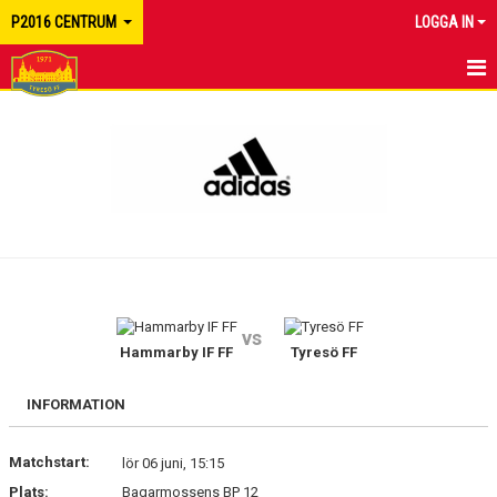
P2016 CENTRUM
LOGGA IN
HEM
NYHETER
KALENDER
MATCHER
TRUPPEN
vs
BILDGALLERI
Hammarby IF FF
Tyresö FF
DOKUMENT
INFORMATION
KONTAKT
Matchstart:
lör 06 juni, 15:15
Plats:
Bagarmossens BP 12