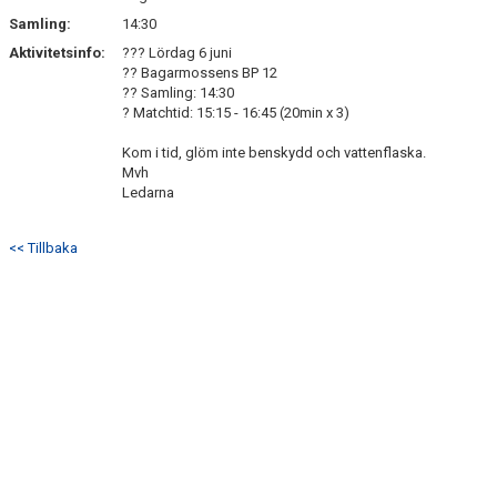
Samling:
14:30
Aktivitetsinfo:
??? Lördag 6 juni
?? Bagarmossens BP 12
?? Samling: 14:30
? Matchtid: 15:15 - 16:45 (20min x 3)
Kom i tid, glöm inte benskydd och vattenflaska.
Mvh
Ledarna
<< Tillbaka