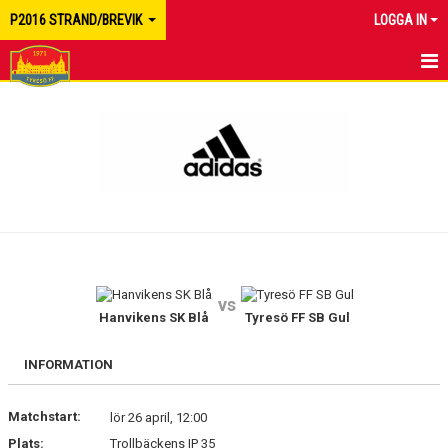
P2016 STRAND/BREVIK
LOGGA IN
HEM
NYHETER
KALENDER
MATCHER
TRUPPEN
vs
BILDGALLERI
Hanvikens SK Blå
Tyresö FF SB Gul
DOKUMENT
INFORMATION
KONTAKT
Matchstart:
lör 26 april, 12:00
Plats:
Trollbäckens IP 35