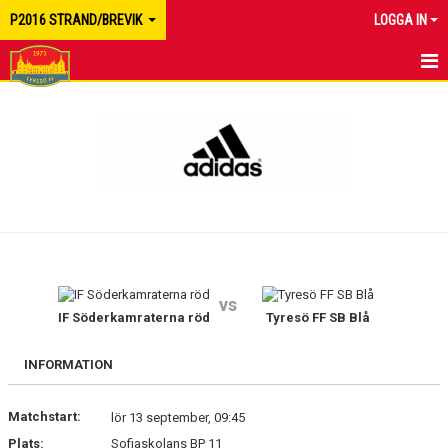
P2016 STRAND/BREVIK
LOGGA IN
HEM
NYHETER
KALENDER
MATCHER
TRUPPEN
vs
BILDGALLERI
IF Söderkamraterna röd
Tyresö FF SB Blå
DOKUMENT
INFORMATION
KONTAKT
Matchstart:
lör 13 september, 09:45
Plats:
Sofiaskolans BP 11