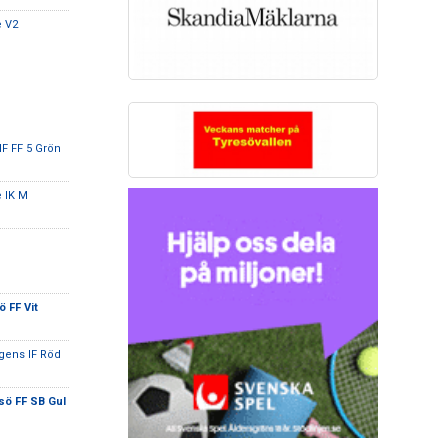
e V2
F FF 5 Grön
e IK M
 FF Vit
ogens IF Röd
sö FF SB Gul