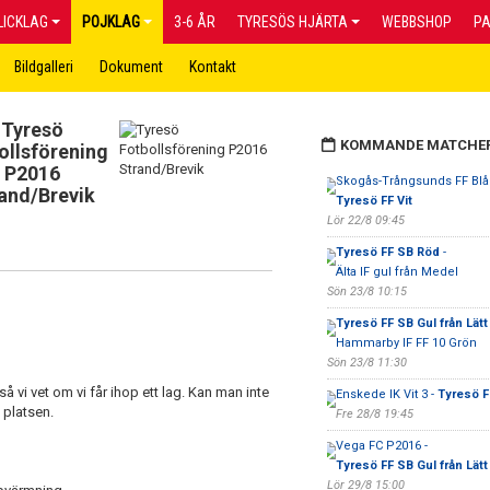
LICKLAG
POJKLAG
3-6 ÅR
TYRESÖS HJÄRTA
WEBBSHOP
P
Bildgalleri
Dokument
Kontakt
Tyresö
KOMMANDE MATCHE
ollsförening
P2016
Skogås-Trångsunds FF Blå 
and/Brevik
Tyresö FF Vit
Lör 22/8 09:45
Tyresö FF SB Röd
-
Älta IF gul från Medel
Sön 23/8 10:15
Tyresö FF SB Gul från Lätt
Hammarby IF FF 10 Grön
Sön 23/8 11:30
vi vet om vi får ihop ett lag. Kan man inte
Enskede IK Vit 3 -
Tyresö F
 platsen.
Fre 28/8 19:45
Vega FC P2016 -
Tyresö FF SB Gul från Lätt
Lör 29/8 15:00