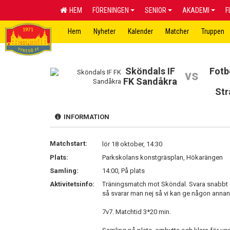
HEM
FÖRENINGEN
SENIOR
AKADEMI
F
Hem
Nyheter
Kalender
Matcher
Truppen
Sköndals IF
Fotb
vs
FK Sandåkra
Str
INFORMATION
Matchstart:
lör 18 oktober, 14:30
Plats:
Parkskolans konstgräsplan, Hökarängen
Samling:
14:00, På plats
Aktivitetsinfo:
Träningsmatch mot Sköndal. Svara snabbt så 
så svarar man nej så vi kan ge någon annan
7v7. Matchtid 3*20 min.