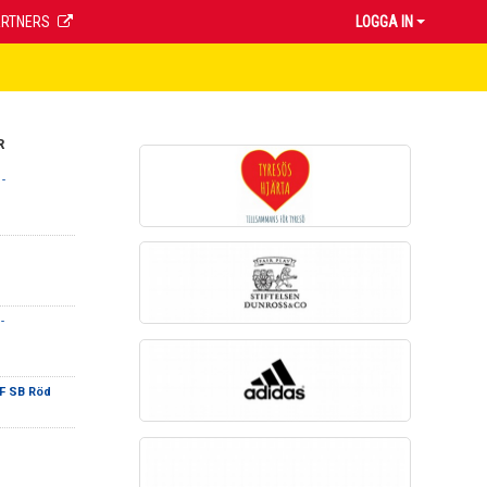
ARTNERS
LOGGA IN
R
-
-
F SB Röd