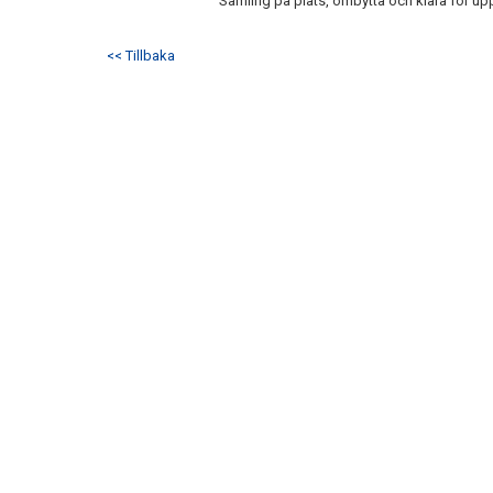
Samling på plats, ombytta och klara för u
<< Tillbaka