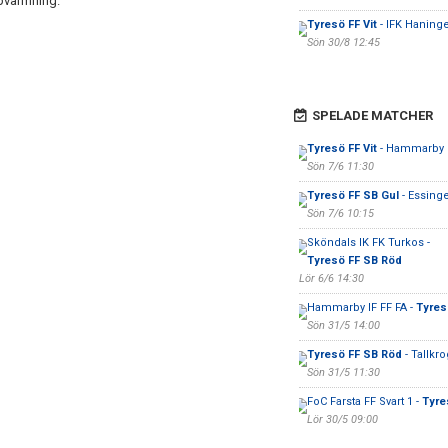
ppvärmning.
Tyresö FF Vit
- IFK Haning
Sön 30/8 12:45
SPELADE MATCHER
Tyresö FF Vit
- Hammarby I
Sön 7/6 11:30
Tyresö FF SB Gul
- Essing
Sön 7/6 10:15
Sköndals IK FK Turkos -
Tyresö FF SB Röd
Lör 6/6 14:30
Hammarby IF FF FA -
Tyresö
Sön 31/5 14:00
Tyresö FF SB Röd
- Tallkr
Sön 31/5 11:30
FoC Farsta FF Svart 1 -
Tyre
Lör 30/5 09:00