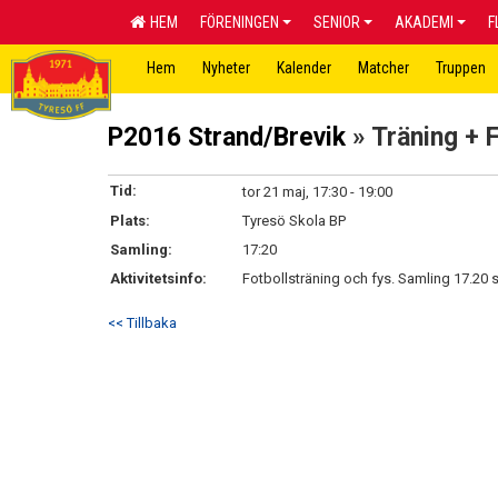
HEM
FÖRENINGEN
SENIOR
AKADEMI
F
Hem
Nyheter
Kalender
Matcher
Truppen
P2016 Strand/Brevik
» Träning + 
Tid:
tor 21 maj, 17:30 - 19:00
Plats:
Tyresö Skola BP
Samling:
17:20
Aktivitetsinfo:
Fotbollsträning och fys. Samling 17.20 så
<< Tillbaka