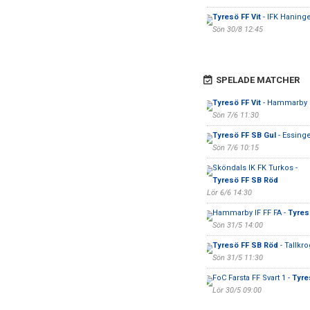
Tyresö FF Vit
- IFK Haning
Sön 30/8 12:45
SPELADE MATCHER
Tyresö FF Vit
- Hammarby I
Sön 7/6 11:30
Tyresö FF SB Gul
- Essing
Sön 7/6 10:15
Sköndals IK FK Turkos -
Tyresö FF SB Röd
Lör 6/6 14:30
Hammarby IF FF FA -
Tyresö
Sön 31/5 14:00
Tyresö FF SB Röd
- Tallkr
Sön 31/5 11:30
FoC Farsta FF Svart 1 -
Tyre
Lör 30/5 09:00