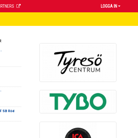
ARTNERS
LOGGA IN
R
-
-
F SB Röd