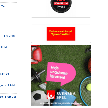
e V2
F FF 5 Grön
e IK M
 FF Vit
ogens IF Röd
sö FF SB Gul