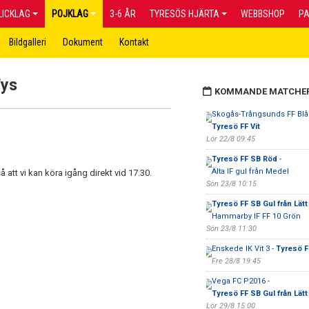
LICKLAG
POJKLAG
3-6 ÅR
TYRESÖS HJÄRTA
WEBBSHOP
P
Bildgalleri
Dokument
Kontakt
Fys
KOMMANDE MATCHE
Skogås-Trångsunds FF Blå 
Tyresö FF Vit
Lör 22/8 09:45
Tyresö FF SB Röd
-
Älta IF gul från Medel
 att vi kan köra igång direkt vid 17.30.
Sön 23/8 10:15
Tyresö FF SB Gul från Lätt
Hammarby IF FF 10 Grön
Sön 23/8 11:30
Enskede IK Vit 3 -
Tyresö F
Fre 28/8 19:45
Vega FC P2016 -
Tyresö FF SB Gul från Lätt
Lör 29/8 15:00