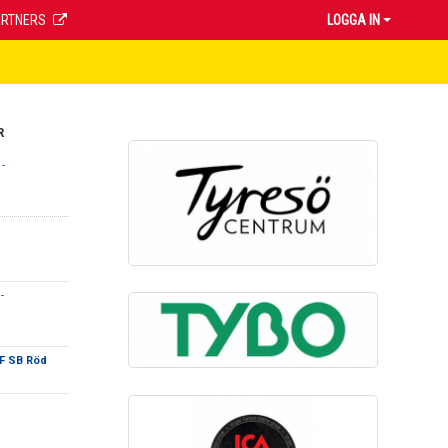
ARTNERS
LOGGA IN
R
-
-
F SB Röd