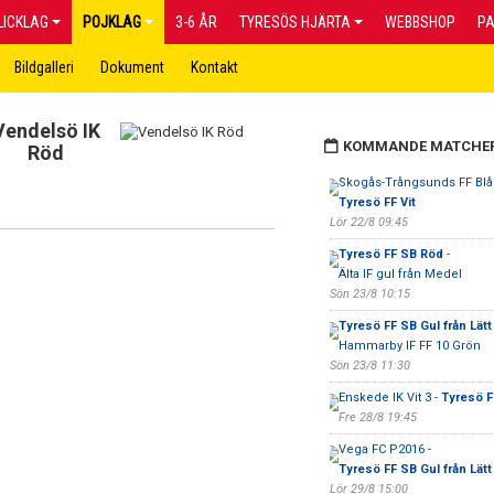
LICKLAG
POJKLAG
3-6 ÅR
TYRESÖS HJÄRTA
WEBBSHOP
P
Bildgalleri
Dokument
Kontakt
Vendelsö IK
KOMMANDE MATCHE
Röd
Skogås-Trångsunds FF Blå 
Tyresö FF Vit
Lör 22/8 09:45
Tyresö FF SB Röd
-
Älta IF gul från Medel
Sön 23/8 10:15
Tyresö FF SB Gul från Lätt
Hammarby IF FF 10 Grön
Sön 23/8 11:30
Enskede IK Vit 3 -
Tyresö F
Fre 28/8 19:45
Vega FC P2016 -
Tyresö FF SB Gul från Lätt
Lör 29/8 15:00