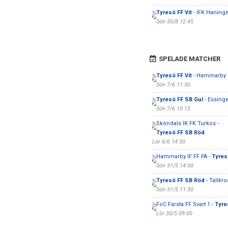
Tyresö FF Vit
- IFK Haning
Sön 30/8 12:45
SPELADE MATCHER
Tyresö FF Vit
- Hammarby I
Sön 7/6 11:30
Tyresö FF SB Gul
- Essing
Sön 7/6 10:15
Sköndals IK FK Turkos -
Tyresö FF SB Röd
Lör 6/6 14:30
Hammarby IF FF FA -
Tyresö
Sön 31/5 14:00
Tyresö FF SB Röd
- Tallkr
Sön 31/5 11:30
FoC Farsta FF Svart 1 -
Tyre
Lör 30/5 09:00