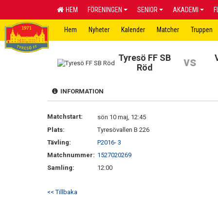
HEM
FÖRENINGEN
SENIOR
AKADEMI
F
Hem
Nyheter
Kalender
Matcher
Truppen
Tyresö FF SB
vs
Röd
INFORMATION
Matchstart:
sön 10 maj, 12:45
Plats:
Tyresövallen B 226
Tävling:
P2016- 3
Matchnummer:
1527020269
Samling:
12:00
<< Tillbaka