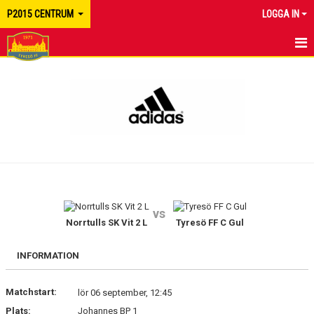
P2015 CENTRUM
LOGGA IN
HEM
NYHETER
KALENDER
MATCHER
TRUPPEN
vs
BILDGALLERI
Norrtulls SK Vit 2 L
Tyresö FF C Gul
DOKUMENT
INFORMATION
KONTAKT
Matchstart:
lör 06 september, 12:45
Plats:
Johannes BP 1