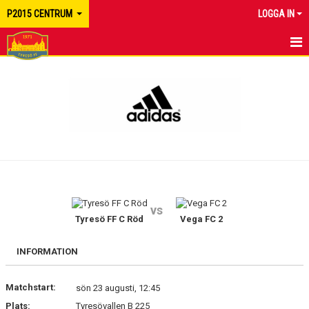
P2015 CENTRUM
LOGGA IN
HEM
NYHETER
KALENDER
MATCHER
TRUPPEN
vs
BILDGALLERI
Tyresö FF C Röd
Vega FC 2
DOKUMENT
INFORMATION
KONTAKT
Matchstart:
sön 23 augusti, 12:45
Plats:
Tyresövallen B 225