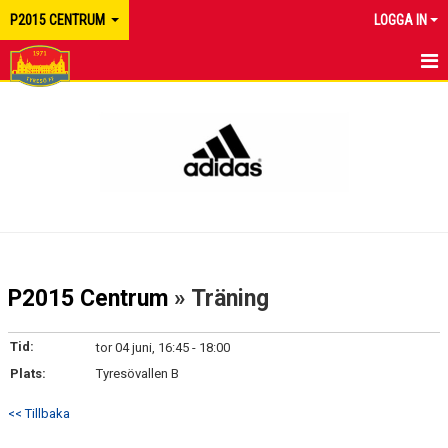
P2015 CENTRUM
LOGGA IN
HEM
NYHETER
KALENDER
MATCHER
TRUPPEN
P2015 Centrum
» Träning
BILDGALLERI
Tid:
tor 04 juni, 16:45 - 18:00
DOKUMENT
Plats:
Tyresövallen B
KONTAKT
<< Tillbaka