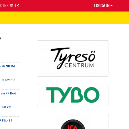
ARTNERS
LOGGA IN
R
 FF SB Vit
IK Svart 2
rsta FF Röd
 SB Vit
P15iblå1