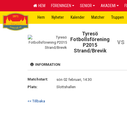
HEM
FÖRENINGEN
SENIOR
AKADEMI
F
Hem
Nyheter
Kalender
Matcher
Truppen
Tyresö
Fotbollsförening
vs
P2015
Strand/Brevik
INFORMATION
Matchstart:
sön 02 februari, 14:30
Plats:
Slottshallen
<< Tillbaka