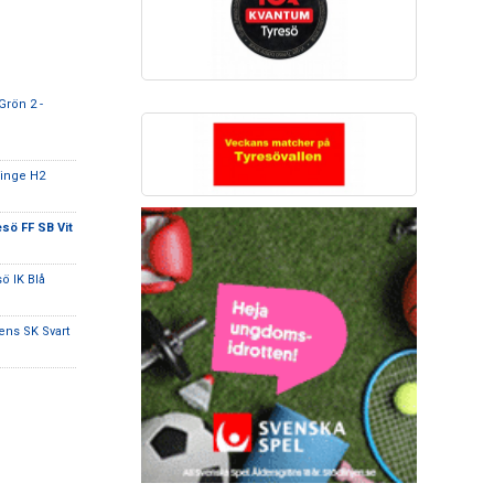
rön 2 -
ninge H2
sö FF SB Vit
ö IK Blå
ens SK Svart