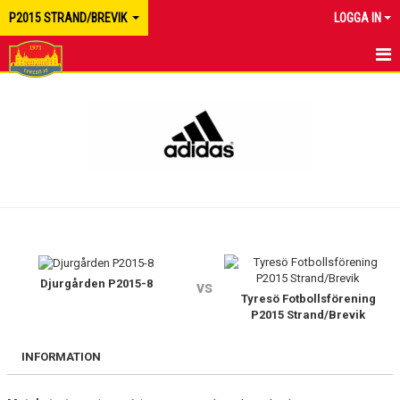
P2015 STRAND/BREVIK
LOGGA IN
HEM
NYHETER
KALENDER
MATCHER
TRUPPEN
BILDGALLERI
Djurgården P2015-8
vs
Tyresö Fotbollsförening
P2015 Strand/Brevik
DOKUMENT
INFORMATION
KONTAKT