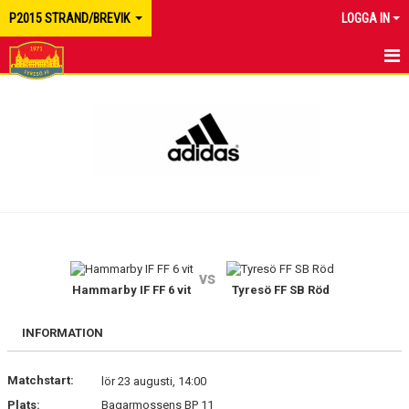
P2015 STRAND/BREVIK
LOGGA IN
HEM
NYHETER
KALENDER
MATCHER
TRUPPEN
vs
BILDGALLERI
Hammarby IF FF 6 vit
Tyresö FF SB Röd
DOKUMENT
INFORMATION
KONTAKT
Matchstart:
lör 23 augusti, 14:00
Plats:
Bagarmossens BP 11