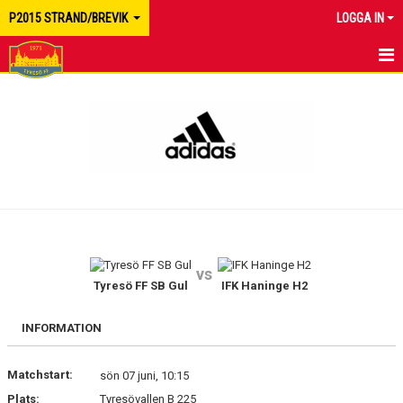
P2015 STRAND/BREVIK
LOGGA IN
HEM
NYHETER
KALENDER
MATCHER
TRUPPEN
vs
BILDGALLERI
Tyresö FF SB Gul
IFK Haninge H2
DOKUMENT
INFORMATION
KONTAKT
Matchstart:
sön 07 juni, 10:15
Plats:
Tyresövallen B 225