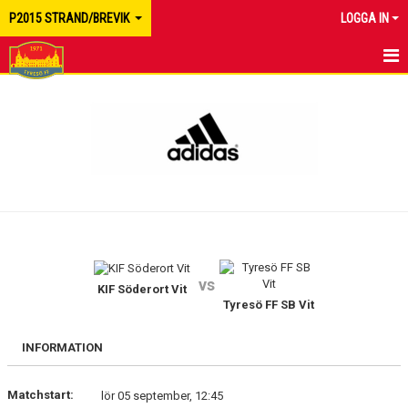
P2015 STRAND/BREVIK
LOGGA IN
HEM
NYHETER
KALENDER
MATCHER
TRUPPEN
vs
BILDGALLERI
KIF Söderort Vit
Tyresö FF SB Vit
DOKUMENT
INFORMATION
KONTAKT
Matchstart:
lör 05 september, 12:45