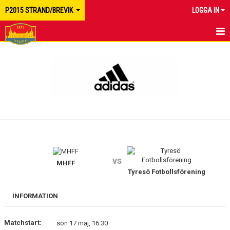
P2015 STRAND/BREVIK
LOGGA IN
HEM
NYHETER
KALENDER
MATCHER
TRUPPEN
vs
BILDGALLERI
MHFF
Tyresö Fotbollsförening
DOKUMENT
INFORMATION
KONTAKT
Matchstart:
sön 17 maj, 16:30