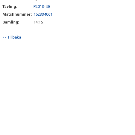
Tävling:
P2013- 5B
Matchnummer:
152334061
Samling:
14:15
<< Tillbaka