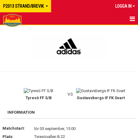
P2013 STRAND/BREVIK
LOGGA IN
HEM
NYHETER
KALENDER
MATCHER
TRUPPEN
vs
BILDGALLERI
Tyresö FF S/B
Gustavsbergs IF FK Svart
DOKUMENT
INFORMATION
KONTAKT
Matchstart:
lör 05 september, 15:00
Plats:
Tyresövallen B 22