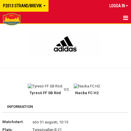
P2013 STRAND/BREVIK
LOGGA IN
HEM
NYHETER
KALENDER
MATCHER
TRUPPEN
vs
BILDGALLERI
Tyresö FF SB Röd
Nacka FC H2
DOKUMENT
INFORMATION
KONTAKT
Matchstart:
sön 31 augusti, 10:15
Plats:
Tyresövallen B 21