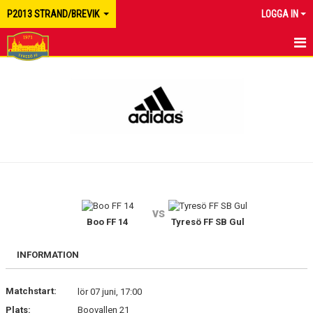
P2013 STRAND/BREVIK
LOGGA IN
HEM
NYHETER
KALENDER
MATCHER
TRUPPEN
vs
BILDGALLERI
Boo FF 14
Tyresö FF SB Gul
DOKUMENT
INFORMATION
KONTAKT
Matchstart:
lör 07 juni, 17:00
Plats:
Boovallen 21