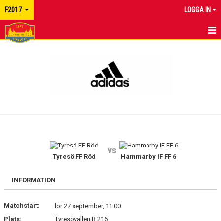
F2017
LOGGA IN
HEM
NYHETER
KALENDER
MATCHER
TRUPPEN
vs
BILDGALLERI
Tyresö FF Röd
Hammarby IF FF 6
DOKUMENT
INFORMATION
KONTAKT
Matchstart:
lör 27 september, 11:00
Plats:
Tyresövallen B 216