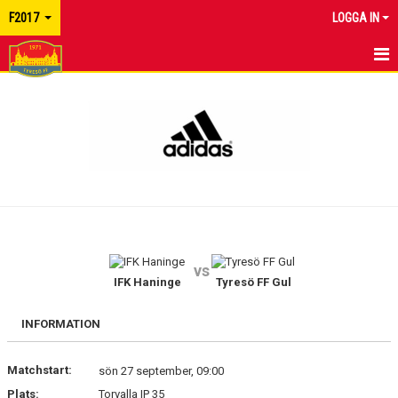
F2017
LOGGA IN
HEM
NYHETER
KALENDER
MATCHER
TRUPPEN
vs
BILDGALLERI
IFK Haninge
Tyresö FF Gul
DOKUMENT
INFORMATION
KONTAKT
Matchstart:
sön 27 september, 09:00
Plats:
Torvalla IP 35