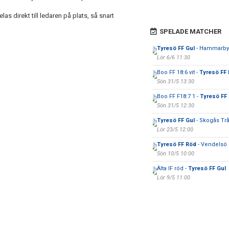
s direkt till ledaren på plats, så snart
SPELADE MATCHER
Tyresö FF Gul
- Hammarby 
Lör 6/6 11:30
Boo FF 18:6 vit -
Tyresö FF
Sön 31/5 13:30
Boo FF F18:7 1 -
Tyresö FF 
Sön 31/5 12:30
Tyresö FF Gul
- Skogås Tr
Lör 23/5 12:00
Tyresö FF Röd
- Vendelsö I
Sön 10/5 10:00
Älta IF röd -
Tyresö FF Gul
Lör 9/5 11:00