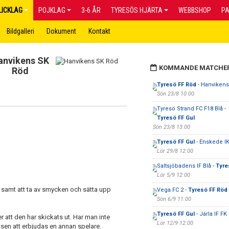
LICKLAG
POJKLAG
3-6 ÅR
TYRESÖS HJÄRTA
WEBBSHOP
P
Bildgalleri
Dokument
Kontakt
anvikens SK
KOMMANDE MATCHE
Röd
Tyresö FF Röd
- Hanvikens
Sön 23/8 10:00
Tyresö Strand FC F18 Blå -
Tyresö FF Gul
Sön 23/8 13:00
Tyresö FF Gul
- Enskede IK
Lör 29/8 12:00
Saltsjöbadens IF Blå -
Tyre
Lör 5/9 12:00
 samt att ta av smycken och sätta upp
Vega FC 2 -
Tyresö FF Röd
Sön 6/9 11:00
Tyresö FF Gul
- Järla IF FK
r att den har skickats ut. Har man inte
Lör 12/9 12:00
tsen att erbjudas en annan spelare.