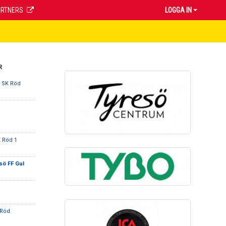
ARTNERS
LOGGA IN
R
 SK Röd
 Röd 1
sö FF Gul
 Röd