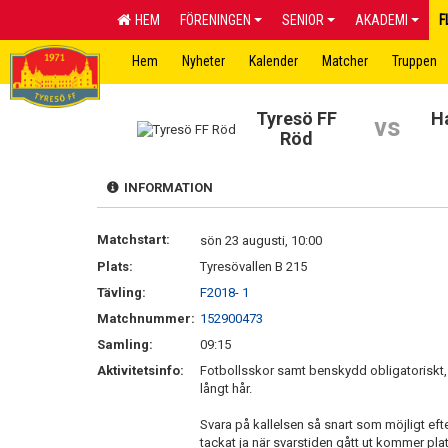
HEM
FÖRENINGEN
SENIOR
AKADEMI
F
Hem
Nyheter
Kalender
Matcher
Truppen
Tyresö FF
H
vs
Röd
INFORMATION
Matchstart:
sön 23 augusti, 10:00
Plats:
Tyresövallen B 215
Tävling:
F2018- 1
Matchnummer:
152900473
Samling:
09:15
Aktivitetsinfo:
Fotbollsskor samt benskydd obligatoriskt,
långt hår.
Svara på kallelsen så snart som möjligt efte
tackat ja när svarstiden gått ut kommer pla