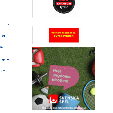
IF FF 2
 Röd
Gul
ångsund
K Vit