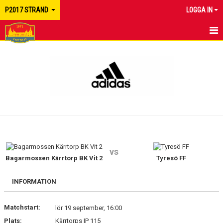
P2017 STRAND
LOGGA IN
HEM
KALENDER
MATCHER
TRUPPEN
KONTAKT
vs
Bagarmossen Kärrtorp BK Vit 2
Tyresö FF
INFORMATION
Matchstart:
lör 19 september, 16:00
Plats:
Kärrtorps IP 115