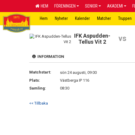
HEM
FÖRENINGEN
SENIOR
AKADEMI
F
Hem
Nyheter
Kalender
Matcher
Truppen
IFK Aspudden-
vs
Tellus Vit 2
INFORMATION
Matchstart:
sön 24 augusti, 09:00
Plats:
Västberga IP 116
Samling:
08:30
<< Tillbaka