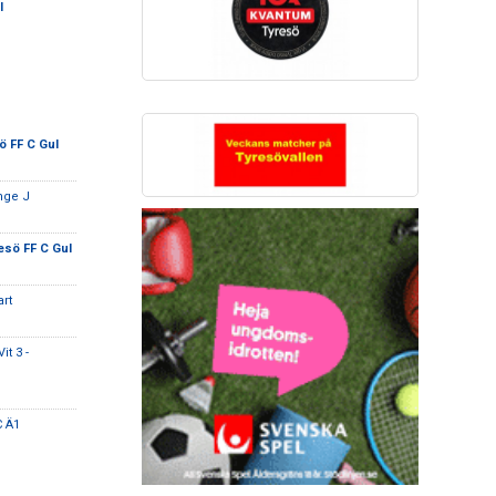
l
ö FF C Gul
nge J
esö FF C Gul
art
t 3 -
C Ä1