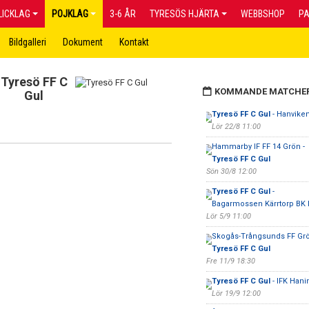
LICKLAG
POJKLAG
3-6 ÅR
TYRESÖS HJÄRTA
WEBBSHOP
P
Bildgalleri
Dokument
Kontakt
Tyresö FF C
KOMMANDE MATCHE
Gul
Tyresö FF C Gul
- Hanvike
Lör 22/8 11:00
Hammarby IF FF 14 Grön -
Tyresö FF C Gul
Sön 30/8 12:00
Tyresö FF C Gul
-
Bagarmossen Kärrtorp BK 
Lör 5/9 11:00
Skogås-Trångsunds FF Grö
Tyresö FF C Gul
Fre 11/9 18:30
Tyresö FF C Gul
- IFK Hani
Lör 19/9 12:00