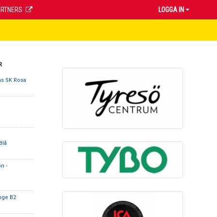
ARTNERS
LOGGA IN
R
ns SK Rosa
Blå
n -
nge B2