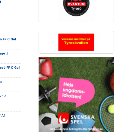
l
ö FF C Gul
nge J
esö FF C Gul
art
t 3 -
C Ä1