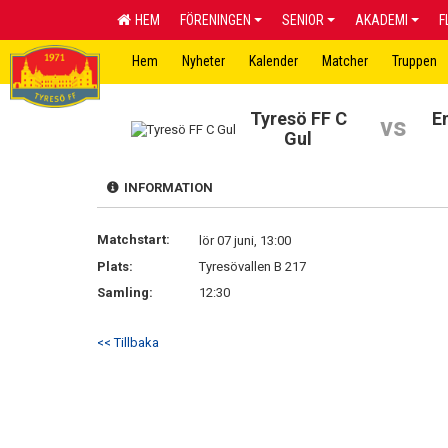
HEM
FÖRENINGEN
SENIOR
AKADEMI
F
Hem
Nyheter
Kalender
Matcher
Truppen
Tyresö FF C
E
vs
Gul
INFORMATION
Matchstart:
lör 07 juni, 13:00
Plats:
Tyresövallen B 217
Samling:
12:30
<< Tillbaka