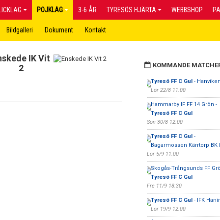
LICKLAG
POJKLAG
3-6 ÅR
TYRESÖS HJÄRTA
WEBBSHOP
P
Bildgalleri
Dokument
Kontakt
nskede IK Vit
KOMMANDE MATCHE
2
Tyresö FF C Gul
- Hanvike
Lör 22/8 11:00
Hammarby IF FF 14 Grön -
Tyresö FF C Gul
Sön 30/8 12:00
Tyresö FF C Gul
-
Bagarmossen Kärrtorp BK 
Lör 5/9 11:00
Skogås-Trångsunds FF Grö
Tyresö FF C Gul
Fre 11/9 18:30
Tyresö FF C Gul
- IFK Hani
Lör 19/9 12:00