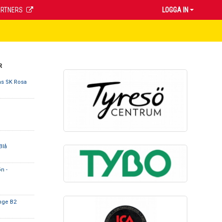
ARTNERS
LOGGA IN
R
ns SK Rosa
Blå
n -
nge B2