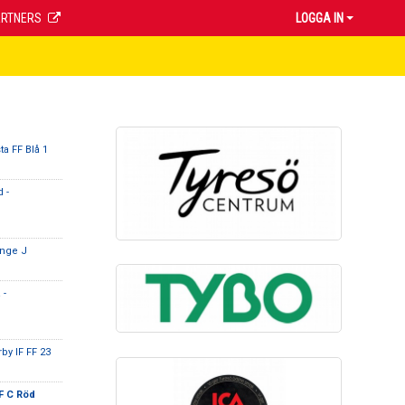
ARTNERS
LOGGA IN
ta FF Blå 1
 -
inge J
 -
y IF FF 23
F C Röd