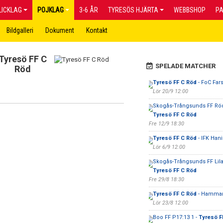
LICKLAG
POJKLAG
3-6 ÅR
TYRESÖS HJÄRTA
WEBBSHOP
P
Bildgalleri
Dokument
Kontakt
Tyresö FF C
SPELADE MATCHER
Röd
Tyresö FF C Röd
- FoC Fars
Lör 20/9 12:00
Skogås-Trångsunds FF Röd
Tyresö FF C Röd
Fre 12/9 18:30
Tyresö FF C Röd
- IFK Han
Lör 6/9 12:00
Skogås-Trångsunds FF Lila
Tyresö FF C Röd
Fre 29/8 18:30
Tyresö FF C Röd
- Hammarb
Lör 23/8 12:00
Boo FF P17:13 1 -
Tyresö F