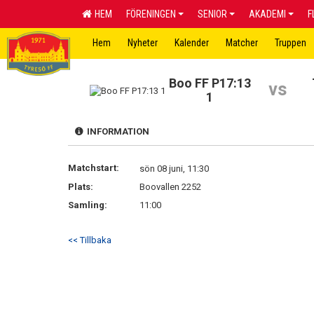
HEM
FÖRENINGEN
SENIOR
AKADEMI
F
Hem
Nyheter
Kalender
Matcher
Truppen
Boo FF P17:13
vs
1
INFORMATION
Matchstart:
sön 08 juni, 11:30
Plats:
Boovallen 2252
Samling:
11:00
<< Tillbaka