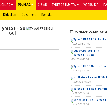
LICKLAG
POJKLAG
3-6 ÅR
TYRESÖS HJÄRTA
WEBBSHOP
P
Bildgalleri
Dokument
Kontakt
Tyresö FF SB
KOMMANDE MATCHE
Gul
Tyresö FF SB Röd
- Nacka 
Lör 22/8 11:00
Gustavsbergs IF FK Vit -
Tyresö FF SB Gul
Sön 23/8 09:00
Tyresö FF SB Gul
- FoC Far
Lör 29/8 12:00
MHFF Gul -
Tyresö FF SB 
Sön 30/8 09:00
Tyresö FF SB Röd
- Hammar
Lör 5/9 11:00
Vendelsö IK Blå -
Tyresö F
Lör 5/9 11:00