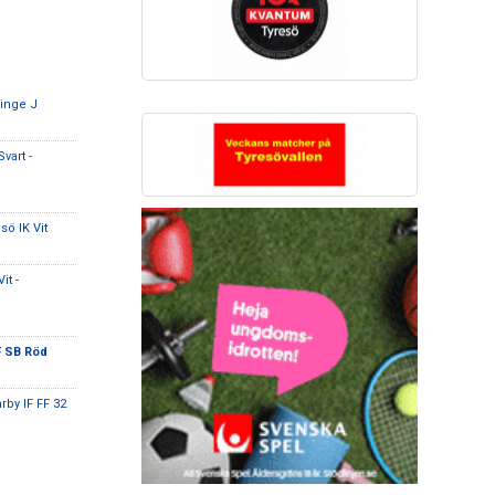
ninge J
vart -
sö IK Vit
it -
F SB Röd
by IF FF 32