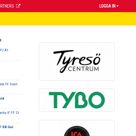
ARTNERS
LOGGA IN
R
FC Ä1
sta FF Svart
Röd
by IF FF 21
F SB Gul