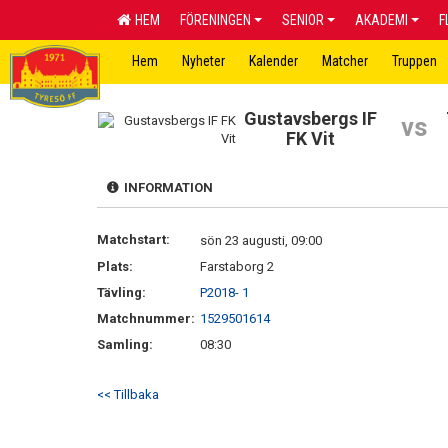
HEM
FÖRENINGEN
SENIOR
AKADEMI
F
Hem
Nyheter
Kalender
Matcher
Truppen
Gustavsbergs IF
vs
FK Vit
INFORMATION
Matchstart:
sön 23 augusti, 09:00
Plats:
Farstaborg 2
Tävling:
P2018- 1
Matchnummer:
1529501614
Samling:
08:30
<< Tillbaka