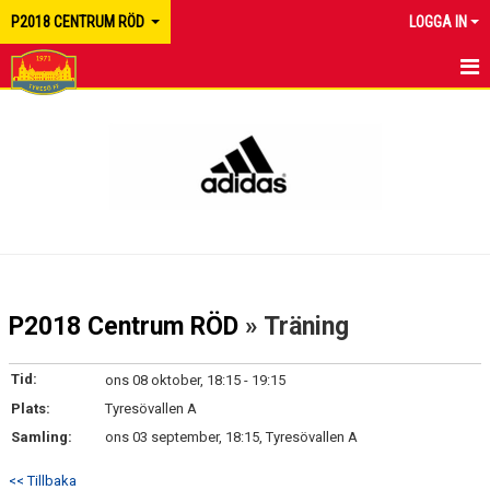
P2018 CENTRUM RÖD
LOGGA IN
HEM
NYHETER
KALENDER
MATCHER
TRUPPEN
P2018 Centrum RÖD
» Träning
BILDGALLERI
Tid:
ons 08 oktober, 18:15 - 19:15
DOKUMENT
Plats:
Tyresövallen A
Samling:
ons 03 september, 18:15, Tyresövallen A
KONTAKT
<< Tillbaka