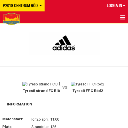
P2018 CENTRUM RÖD
LOGGA IN
HEM
NYHETER
KALENDER
MATCHER
TRUPPEN
vs
BILDGALLERI
Tyresö strand FC Blå
Tyresö FF C Röd2
DOKUMENT
INFORMATION
KONTAKT
Matchstart:
lör 25 april, 11:00
Plats:
Strandplan 126