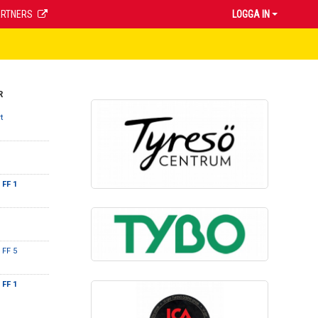
ARTNERS
LOGGA IN
R
t
 FF 1
 FF 5
 FF 1