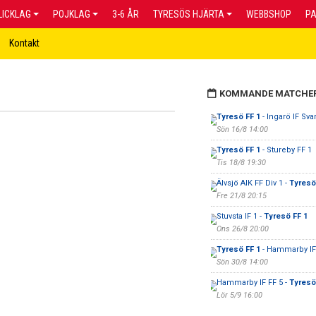
LICKLAG
POJKLAG
3-6 ÅR
TYRESÖS HJÄRTA
WEBBSHOP
P
Kontakt
KOMMANDE MATCHE
Tyresö FF 1
- Ingarö IF Svar
Sön 16/8 14:00
Tyresö FF 1
- Stureby FF 1
Tis 18/8 19:30
Älvsjö AIK FF Div 1 -
Tyresö
Fre 21/8 20:15
Stuvsta IF 1 -
Tyresö FF 1
Ons 26/8 20:00
Tyresö FF 1
- Hammarby IF
Sön 30/8 14:00
Hammarby IF FF 5 -
Tyresö
Lör 5/9 16:00