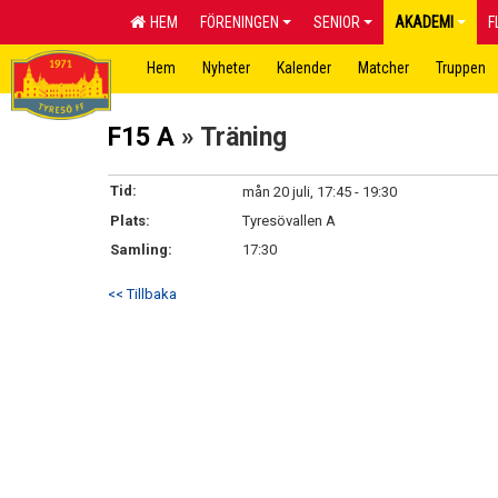
HEM
FÖRENINGEN
SENIOR
AKADEMI
F
Hem
Nyheter
Kalender
Matcher
Truppen
F15 A
» Träning
Tid:
mån 20 juli, 17:45 - 19:30
Plats:
Tyresövallen A
Samling:
17:30
<< Tillbaka