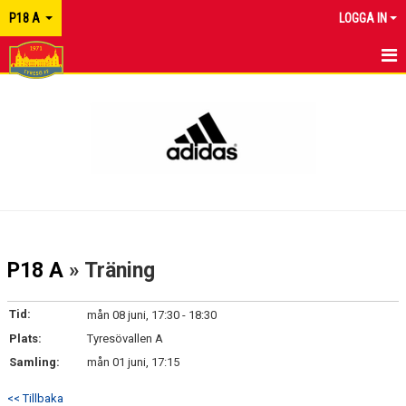
P18 A
LOGGA IN
HEM
NYHETER
KALENDER
MATCHER
TRUPPEN
P18 A
» Träning
KONTAKT
Tid:
mån 08 juni, 17:30 - 18:30
Plats:
Tyresövallen A
Samling:
mån 01 juni, 17:15
<< Tillbaka