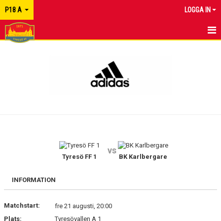
P18 A
LOGGA IN
HEM
NYHETER
KALENDER
MATCHER
TRUPPEN
vs
KONTAKT
Tyresö FF 1
BK Karlbergare
INFORMATION
Matchstart:
fre 21 augusti, 20:00
Plats:
Tyresövallen A 1