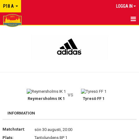
P18 A
LOGGA IN
HEM
NYHETER
KALENDER
MATCHER
TRUPPEN
vs
KONTAKT
Reymersholms IK 1
Tyresö FF 1
INFORMATION
Matchstart:
sön 30 augusti, 20:00
Plats:
Tantolundens BP 1