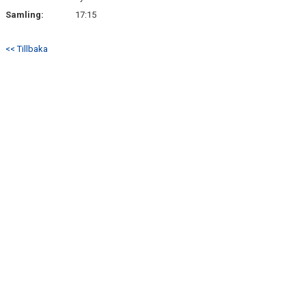
Samling:
17:15
<< Tillbaka