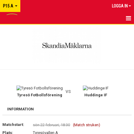
P15 A
LOGGA IN
HEM
NYHETER
KALENDER
MATCHER
TRUPPEN
vs
KONTAKT
Tyresö Fotbollsförening
Huddinge IF
INFORMATION
Matchstart:
sön 22 februari, 18:30
(Match struken)
Plats:
Tyresövallen A