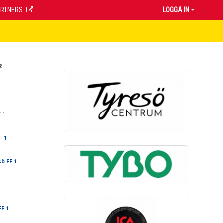
ARTNERS
LOGGA IN
R
1
K 1
F 1
ö FF 1
FF 1