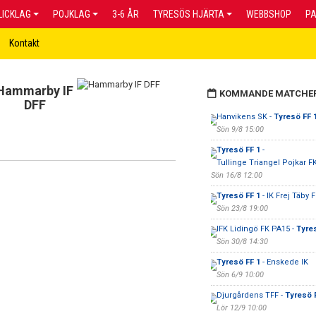
LICKLAG
POJKLAG
3-6 ÅR
TYRESÖS HJÄRTA
WEBBSHOP
P
Kontakt
Hammarby IF
KOMMANDE MATCHE
DFF
Hanvikens SK -
Tyresö FF 
Sön 9/8 15:00
Tyresö FF 1
-
Tullinge Triangel Pojkar F
Sön 16/8 12:00
Tyresö FF 1
- IK Frej Täby F
Sön 23/8 19:00
IFK Lidingö FK PA15 -
Tyres
Sön 30/8 14:30
Tyresö FF 1
- Enskede IK
Sön 6/9 10:00
Djurgårdens TFF -
Tyresö 
Lör 12/9 10:00