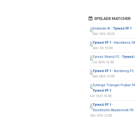
SPELADE MATCHER
Enskede IK -
Tyresö FF 1
Sön 14/6 18:25
Tyresö FF 1
- Hanvikens S
Sön 7/6 10:00
Tyresö Strand FC -
Tyresö 
Lör 30/5 16:30
Tyresö FF 1
- Norsborg FC
Sön 24/5 12:00
Tullinge Triangel Pojkar FK
Tyresö FF 1
Lör 16/5 10:30
Tyresö FF 1
-
Stockholm Akademisk FK 
Sön 10/5 12:00