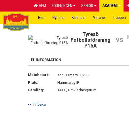
HEM
FÖRENINGEN
SENIOR
AKADEMI
F
Hem
Nyheter
Kalender
Matcher
Truppen
Tyresö
vs
Fotbollsförening
P15A
INFORMATION
Matchstart:
sön 08 mars, 15:00
Plats:
Hammarby IP
Samling:
14:00, Omklädningsrum
<< Tillbaka