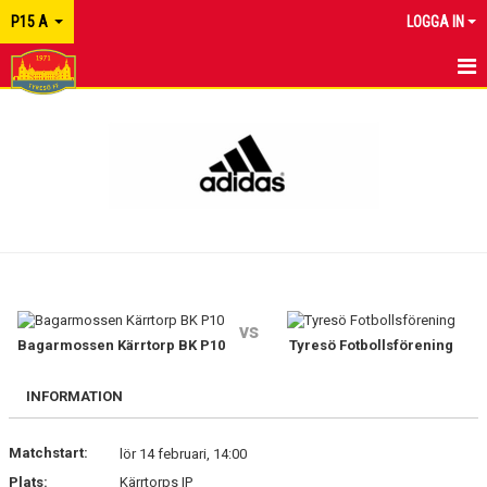
P15 A
LOGGA IN
HEM
NYHETER
KALENDER
MATCHER
TRUPPEN
vs
KONTAKT
Bagarmossen Kärrtorp BK P10
Tyresö Fotbollsförening
INFORMATION
Matchstart:
lör 14 februari, 14:00
Plats:
Kärrtorps IP