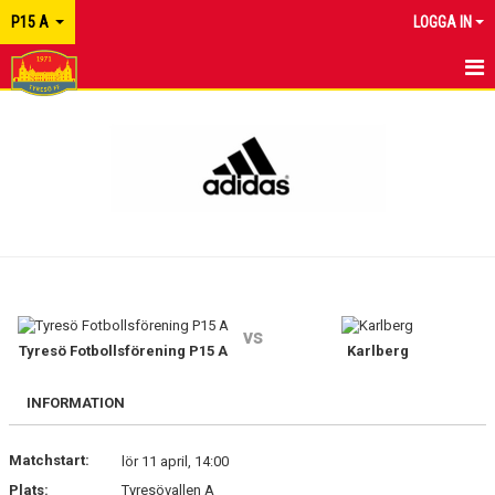
P15 A
LOGGA IN
HEM
NYHETER
KALENDER
MATCHER
TRUPPEN
vs
KONTAKT
Tyresö Fotbollsförening P15 A
Karlberg
INFORMATION
Matchstart:
lör 11 april, 14:00
Plats:
Tyresövallen A