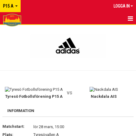
P15 A
LOGGA IN
HEM
NYHETER
KALENDER
MATCHER
TRUPPEN
vs
KONTAKT
Tyresö Fotbollsförening P15 A
Nackdala AIS
INFORMATION
Matchstart:
lör 28 mars, 15:00
Plats:
Tyresövallen A