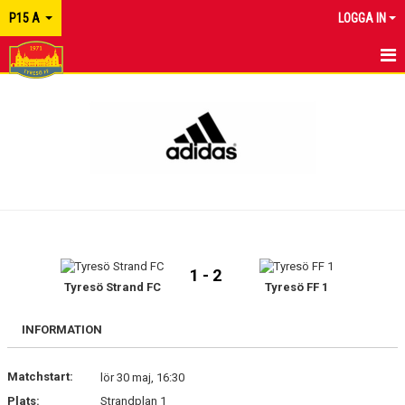
P15 A
LOGGA IN
HEM
NYHETER
KALENDER
MATCHER
TRUPPEN
1 - 2
KONTAKT
Tyresö Strand FC
Tyresö FF 1
INFORMATION
Matchstart:
lör 30 maj, 16:30
Plats:
Strandplan 1