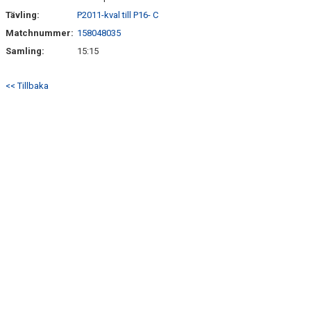
Tävling:
P2011-kval till P16- C
Matchnummer:
158048035
Samling:
15:15
<< Tillbaka