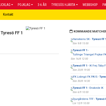
LICKLAG
POJKLAG
3-6 ÅR
TYRESÖS HJÄRTA
WEBBSHOP
P
Kontakt
KOMMANDE MATCHE
Tyresö FF 1
Hanvikens SK -
Tyresö FF 
Sön 9/8 15:00
Tyresö FF 1
-
Tullinge Triangel Pojkar F
Sön 16/8 12:00
Tyresö FF 1
- IK Frej Täby F
Sön 23/8 19:00
IFK Lidingö FK PA15 -
Tyres
Sön 30/8 14:30
Tyresö FF 1
- Enskede IK
Sön 6/9 10:00
Djurgårdens TFF -
Tyresö 
Lör 12/9 10:00