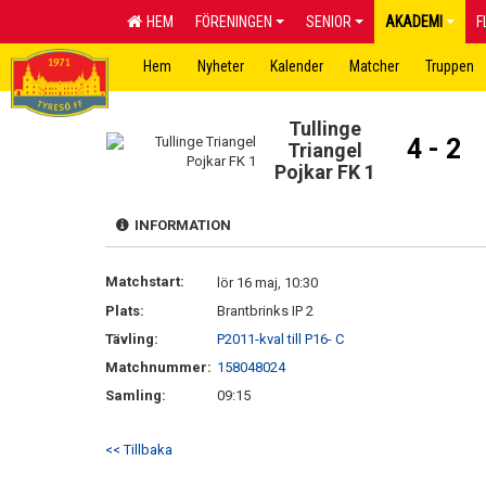
HEM
FÖRENINGEN
SENIOR
AKADEMI
F
Hem
Nyheter
Kalender
Matcher
Truppen
Tullinge
4 - 2
Triangel
Pojkar FK 1
INFORMATION
Matchstart:
lör 16 maj, 10:30
Plats:
Brantbrinks IP 2
Tävling:
P2011-kval till P16- C
Matchnummer:
158048024
Samling:
09:15
<< Tillbaka