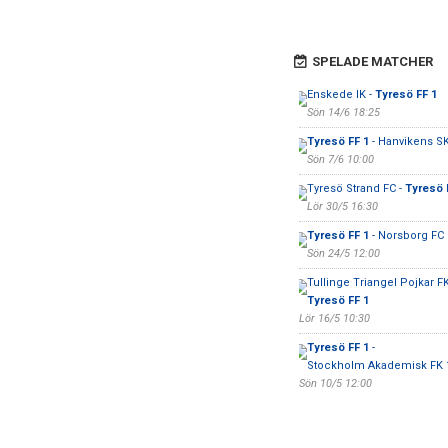
SPELADE MATCHER
Enskede IK -
Tyresö FF 1
Sön 14/6 18:25
Tyresö FF 1
- Hanvikens S
Sön 7/6 10:00
Tyresö Strand FC -
Tyresö 
Lör 30/5 16:30
Tyresö FF 1
- Norsborg FC
Sön 24/5 12:00
Tullinge Triangel Pojkar FK
Tyresö FF 1
Lör 16/5 10:30
Tyresö FF 1
-
Stockholm Akademisk FK 
Sön 10/5 12:00