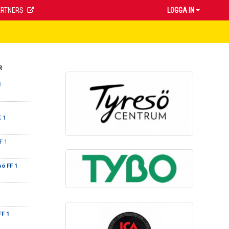
ARTNERS
LOGGA IN
R
1
K 1
F 1
ö FF 1
FF 1